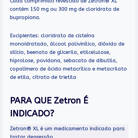
Cada comprimido revestido de Zetron® XL
contém 150 mg ou 300 mg de cloridrato de
bupropiona.
Excipientes: cloridrato de cisteína
monoidratado, álcool polivinílico, dióxido de
silício, beenato de glicerila, etilcelulose,
hiprolose, povidona, sebacato de dibutila,
copolímero de ácido metacrílico e metacrilato
de etila, citrato de trietila
PARA QUE Zetron É
INDICADO?
Zetron® XL é um medicamento indicado para
tratar depressão.