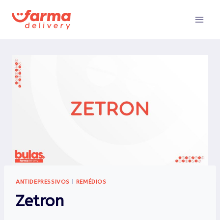
Pular
para
o
Conteúdo
ANTIDEPRESSIVOS
|
REMÉDIOS
Zetron