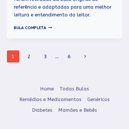
referência e adaptadas para uma melhor
leitura e entendimento do leitor.
OXALATO
BULA COMPLETA
DE
ESCITALOPRAM
Navegação
Página
1
2
3
…
6
da
Seguinte
Página
Home
Todas Bulas
Remédios e Medicamentos
Genéricos
Diabetes
Mamães e Bebês