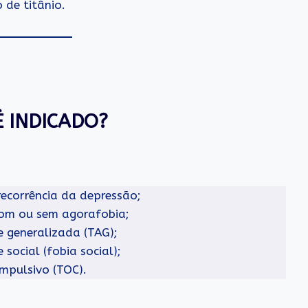
 de titânio.
 INDICADO?
ecorrência da depressão;
com ou sem agorafobia;
 generalizada (TAG);
ocial (fobia social);
mpulsivo (TOC).