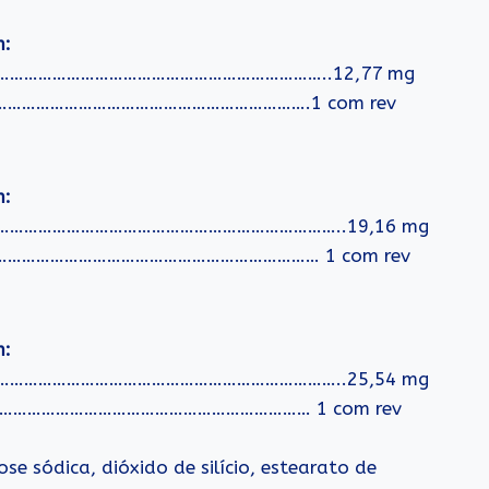
m:
…………………………………………………………………..12,77 mg
……………………………………………………………….1 com rev
m:
……………………………………………………………………..19,16 mg
…………………………………………………………………… 1 com rev
m:
……………………………………………………………………..25,54 mg
………………………………………………………………… 1 com rev
ose sódica, dióxido de silício, estearato de