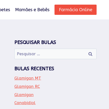
betes
Mamães e Bebês
Farmácia Online
PESQUISAR BULAS
Pesquisar
por:
BULAS RECENTES
Glamigan MT
Glamigan RC
Glamigan
Canabidiol