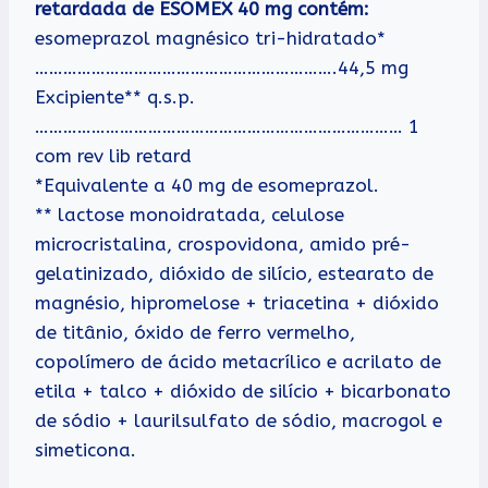
retardada de ESOMEX 40 mg contém:
esomeprazol magnésico tri-hidratado*
……………………………………………………….44,5 mg
Excipiente** q.s.p.
…………………………………………………………………… 1
com rev lib retard
*Equivalente a 40 mg de esomeprazol.
** lactose monoidratada, celulose
microcristalina, crospovidona, amido pré-
gelatinizado, dióxido de silício, estearato de
magnésio, hipromelose + triacetina + dióxido
de titânio, óxido de ferro vermelho,
copolímero de ácido metacrílico e acrilato de
etila + talco + dióxido de silício + bicarbonato
de sódio + laurilsulfato de sódio, macrogol e
simeticona.