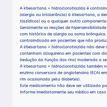
A irbesartana + hidroclorotiazida é contrai
(alergia ou intolerância) à irbesartana, a d
tiazídicos) ou a qualquer outro componente
Geralmente as reações de hipersensibilidad
com histórico de alergia ou asma brônquica.
contraindicada em pacientes que não produ
A irbesartana + hidroclorotiazida não dev
contenham alisquireno em pacientes com dia
(redução da função dos rins) moderada a se
A irbesartana + hidroclorotiazida também n
enzima conversora de angiotensina (ECA) em
rim ocasionada pela diabetes).
Este medicamento não deve ser utilizado po
Informe imediatamente seu médico em caso d