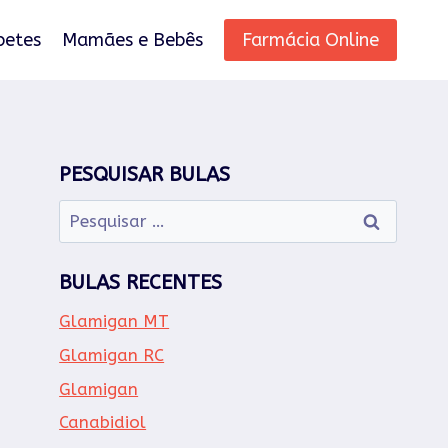
betes
Mamães e Bebês
Farmácia Online
PESQUISAR BULAS
Pesquisar
por:
BULAS RECENTES
Glamigan MT
Glamigan RC
Glamigan
Canabidiol