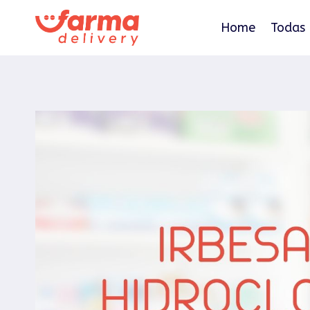
Pular
para
Home
Todas 
o
Conteúdo