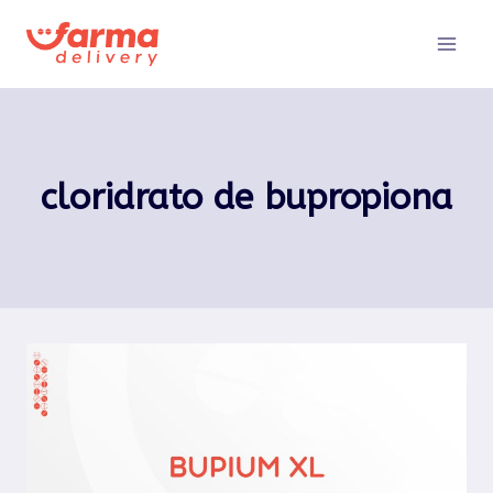
Pular
para
o
Conteúdo
cloridrato de bupropiona