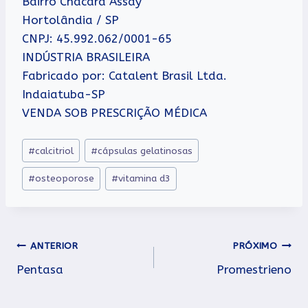
Bairro Chácara Assay
Hortolândia / SP
CNPJ: 45.992.062/0001-65
INDÚSTRIA BRASILEIRA
Fabricado por: Catalent Brasil Ltda.
Indaiatuba-SP
VENDA SOB PRESCRIÇÃO MÉDICA
Tags
#
calcitriol
#
cápsulas gelatinosas
do
#
osteoporose
#
vitamina d3
Post:
Navegação
ANTERIOR
PRÓXIMO
Pentasa
Promestrieno
de
Post