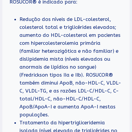
ROSUCOR® é indicado para:
Redução dos níveis de LDL-colesterol,
colesterol total e triglicérides elevados;
aumento do HDL-colesterol em pacientes
com hipercolesterolemia primária
(familiar heterozigótica e não familiar) e
dislipidemia mista (níveis elevados ou
anormais de lipídios no sangue)
(Fredrickson tipos IIa e IIb). ROSUCOR®
também diminui ApoB, não-HDL-C, VLDL-
C, VLDL-TG, e as razões LDL-C/HDL-C, C-
total/HDL-C, não-HDL-C/HDL-C,
ApoB/ApoA-I e aumenta ApoA-I nestas
populações.
Tratamento da hipertrigliceridemia
isolada (nível elevado de triglicérides no