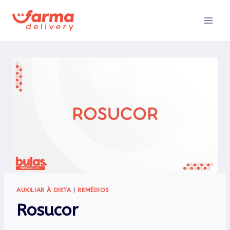
Pular
para
o
Conteúdo
AUXILIAR À DIETA
|
REMÉDIOS
Rosucor