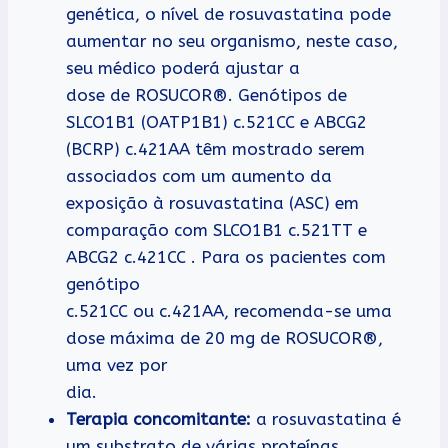
genética, o nível de rosuvastatina pode
aumentar no seu organismo, neste caso,
seu médico poderá ajustar a
dose de ROSUCOR®. Genótipos de
SLCO1B1 (OATP1B1) c.521CC e ABCG2
(BCRP) c.421AA têm mostrado serem
associados com um aumento da
exposição à rosuvastatina (ASC) em
comparação com SLCO1B1 c.521TT e
ABCG2 c.421CC . Para os pacientes com
genótipo
c.521CC ou c.421AA, recomenda-se uma
dose máxima de 20 mg de ROSUCOR®,
uma vez por
dia.
Terapia concomitante:
a rosuvastatina é
um substrato de várias proteínas