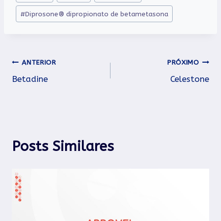
do
#
Diprosone® dipropionato de betametasona
Post:
Navegação
ANTERIOR
PRÓXIMO
Betadine
Celestone
de
Post
Posts Similares