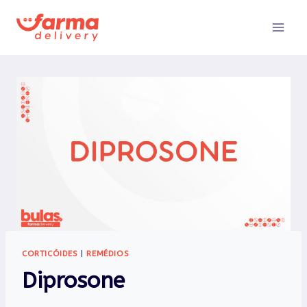
Pular
para
o
Conteúdo
CORTICÓIDES
|
REMÉDIOS
Diprosone