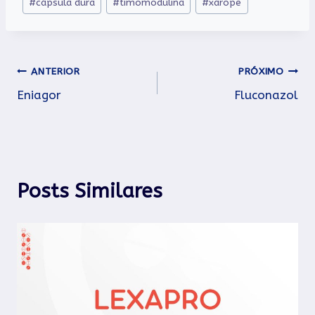
#
cápsula dura
#
timomodulina
#
xarope
Post:
Navegação
ANTERIOR
PRÓXIMO
Eniagor
Fluconazol
de
Post
Posts Similares