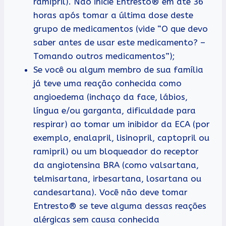
ramipril). Não inicie Entresto® em até 36
horas após tomar a última dose deste
grupo de medicamentos (vide “O que devo
saber antes de usar este medicamento? –
Tomando outros medicamentos”);
Se você ou algum membro de sua família
já teve uma reação conhecida como
angioedema (inchaço da face, lábios,
língua e/ou garganta, dificuldade para
respirar) ao tomar um inibidor da ECA (por
exemplo, enalapril, lisinopril, captopril ou
ramipril) ou um bloqueador do receptor
da angiotensina BRA (como valsartana,
telmisartana, irbesartana, losartana ou
candesartana). Você não deve tomar
Entresto® se teve alguma dessas reações
alérgicas sem causa conhecida