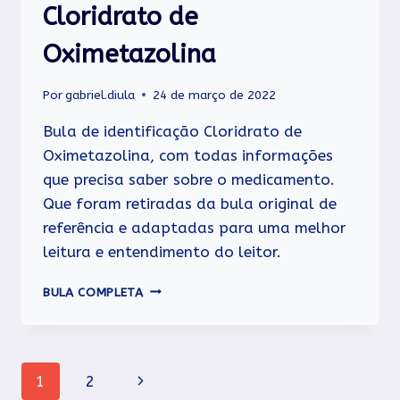
Cloridrato de
Oximetazolina
Por
gabriel.diula
24 de março de 2022
Bula de identificação Cloridrato de
Oximetazolina, com todas informações
que precisa saber sobre o medicamento.
Que foram retiradas da bula original de
referência e adaptadas para uma melhor
leitura e entendimento do leitor.
CLORIDRATO
BULA COMPLETA
DE
OXIMETAZOLINA
Navegação
Página
1
2