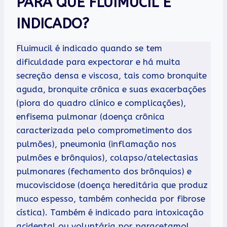
PARA QUÊ FLUIMUCIL É
INDICADO?
Fluimucil é indicado quando se tem
dificuldade para expectorar e há muita
secreção densa e viscosa, tais como bronquite
aguda, bronquite crônica e suas exacerbações
(piora do quadro clínico e complicações),
enfisema pulmonar (doença crônica
caracterizada pelo comprometimento dos
pulmões), pneumonia (inflamação nos
pulmões e brônquios), colapso/atelectasias
pulmonares (fechamento dos brônquios) e
mucoviscidose (doença hereditária que produz
muco espesso, também conhecida por fibrose
cística). Também é indicado para intoxicação
acidental ou voluntária por paracetamol.