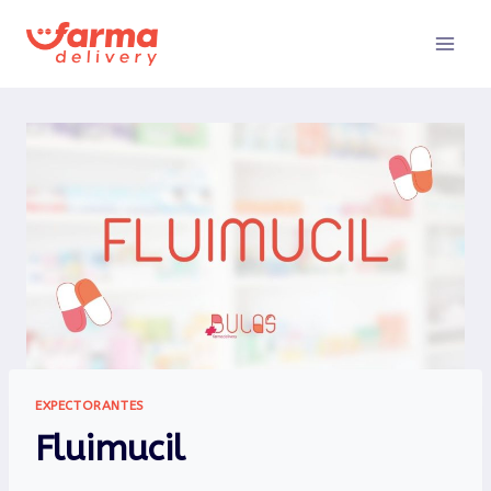
Pular
para
o
Conteúdo
EXPECTORANTES
Fluimucil