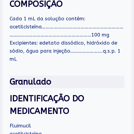
COMPOSIÇÃO
Cada 1 mL da solução contém:
acetilcisteína………………………………………………………
………………………………………………………100 mg
Excipientes: edetato dissódico, hidróxido de
sódio, água para injeção…………………….q.s.p. 1
mL
Granulado
IDENTIFICAÇÃO DO
MEDICAMENTO
Fluimucil
acetilcisteína