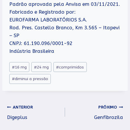
Padrão aprovada pela Anvisa em 03/11/2021.
Fabricado e Registrado por:
EUROFARMA LABORATÓRIOS S.A.
Rod. Pres. Castello Branco, Km 3.565 – Itapevi
– SP
CNPJ: 61.190.096/0001-92
Indústria Brasileira
Tags
#
16 mg
#
24 mg
#
comprimidos
do
#
diminui a pressão
Post:
Navegação
ANTERIOR
PRÓXIMO
Digeplus
Genfibrozila
de