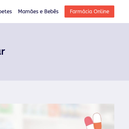
betes
Mamães e Bebês
Farmácia Online
ar