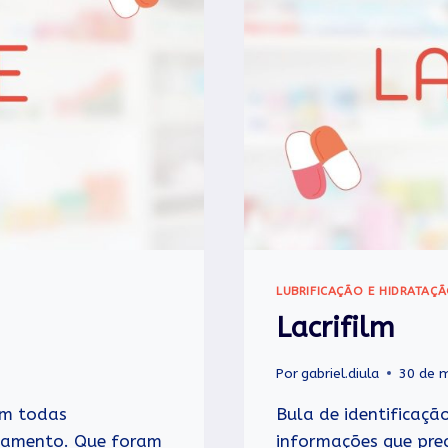
LUBRIFICAÇÃO E HIDRATAÇ
Lacrifilm
Por
gabriel.diula
30 de 
om todas
Bula de identificaçã
icamento. Que foram
informações que pre