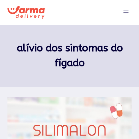
Pular
para
o
Conteúdo
alívio dos sintomas do
fígado