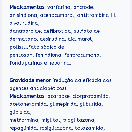
Medicamentos
: varfarina, ancrode,
anisindiona, acenocumarol, antitrombina III,
bivalirudina,
danaparoide, defibrotida, sulfato de
dermatano, desirudina, dicumarol,
polissulfato sódico de
pentosan, fenindiona, fenprocumona,
fondaparinux e heparina.
Gravidade menor
(redução da eficácia dos
agentes antidiabéticos)
Medicamentos
: acarbose, clorpropamida,
acetohexamida, glimepirida, gliburida,
glipizida,
metformina, miglitol, pioglitazona,
repaglinida, rosiglitazona, tolazamida,