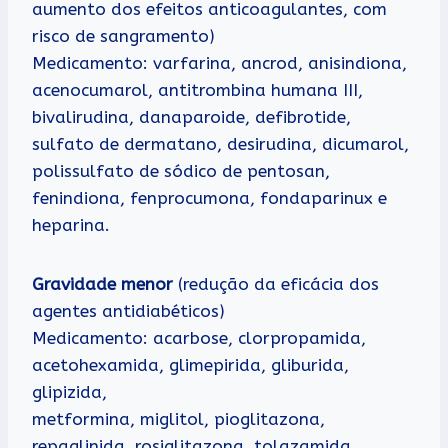
aumento dos efeitos anticoagulantes, com
risco de sangramento)
Medicamento: varfarina, ancrod, anisindiona,
acenocumarol, antitrombina humana III,
bivalirudina, danaparoide, defibrotide,
sulfato de dermatano, desirudina, dicumarol,
polissulfato de sódico de pentosan,
fenindiona, fenprocumona, fondaparinux e
heparina.
Gravidade menor
(redução da eficácia dos
agentes antidiabéticos)
Medicamento: acarbose, clorpropamida,
acetohexamida, glimepirida, gliburida,
glipizida,
metformina, miglitol, pioglitazona,
repaglinida, rosiglitazona, tolazamida,