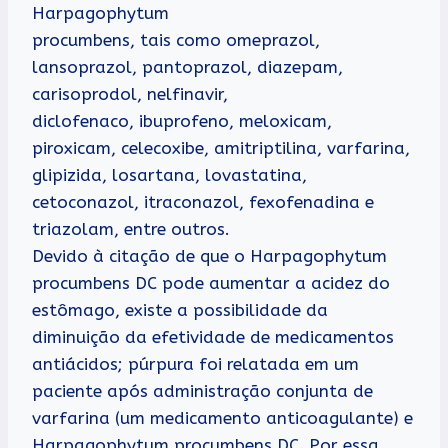
Harpagophytum
procumbens, tais como omeprazol,
lansoprazol, pantoprazol, diazepam,
carisoprodol, nelfinavir,
diclofenaco, ibuprofeno, meloxicam,
piroxicam, celecoxibe, amitriptilina, varfarina,
glipizida, losartana, lovastatina,
cetoconazol, itraconazol, fexofenadina e
triazolam, entre outros.
Devido à citação de que o Harpagophytum
procumbens DC pode aumentar a acidez do
estômago, existe a possibilidade da
diminuição da efetividade de medicamentos
antiácidos; púrpura foi relatada em um
paciente após administração conjunta de
varfarina (um medicamento anticoagulante) e
Harpagophytum procumbens DC. Por essa