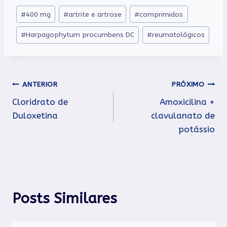
Tags
#
400 mg
#
artrite e artrose
#
comprimidos
do
#
Harpagophytum procumbens DC
#
reumatológicos
Post:
Navegação
ANTERIOR
PRÓXIMO
Cloridrato de
Amoxicilina +
de
Duloxetina
clavulanato de
Post
potássio
Posts Similares