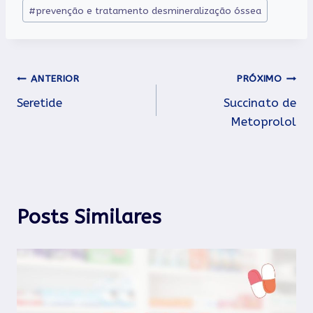
#
prevenção e tratamento desmineralização óssea
Navegação
ANTERIOR
PRÓXIMO
Seretide
Succinato de
de
Metoprolol
Post
Posts Similares