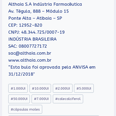
Althaia S.A Indústria Farmacêutica
Av. Tégula, 888 – Módulo 15
Ponte Alta – Atibaia – SP
CEP: 12952-820
CNPJ: 48.344.725/0007-19
INDÚSTRIA BRASILEIRA
SAC: 08007727172
sac@althaia.com.br
www.althaia.com.br
“Esta bula foi aprovada pela ANVISA em
31/12/2018″
Tags
#
1.000UI
#
10.000UI
#
2.000UI
#
5.000UI
do
#
50.000UI
#
7.000UI
#
calecalciferol
Post:
#
cápsulas moles