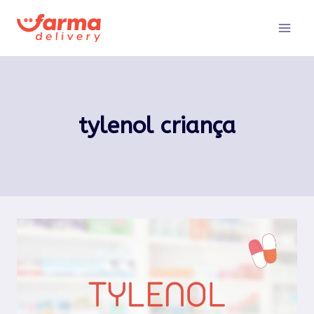
Pular
para
o
Conteúdo
tylenol criança