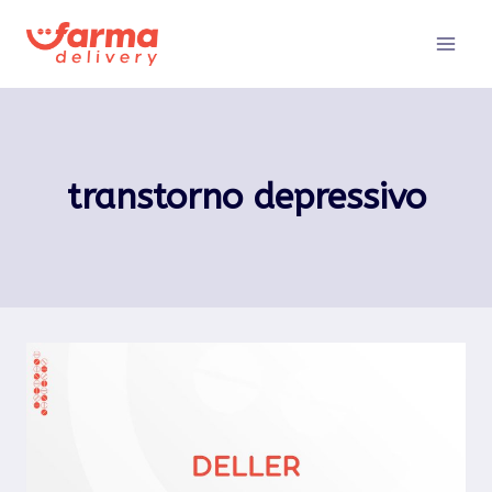
Pular
para
o
Conteúdo
transtorno depressivo