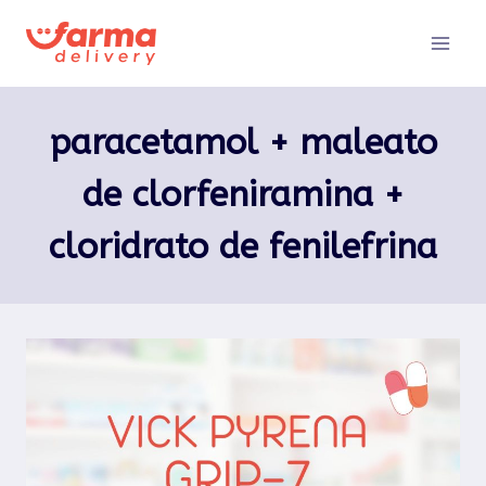
Pular
para
o
Conteúdo
paracetamol + maleato
de clorfeniramina +
cloridrato de fenilefrina