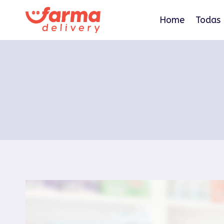
Pular
para
Home
Todas 
o
Conteúdo