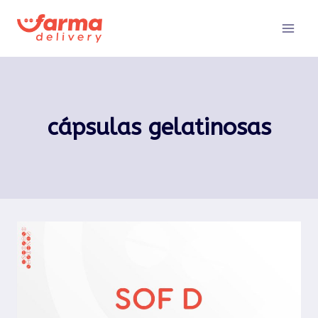
Pular
para
o
Conteúdo
cápsulas gelatinosas