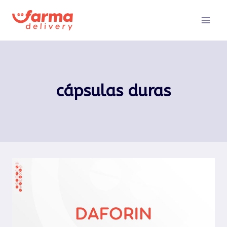
Pular
para
o
Conteúdo
cápsulas duras