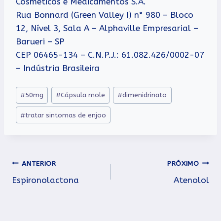
Cosméticos e Medicamentos S.A.
Rua Bonnard (Green Valley I) n° 980 – Bloco
12, Nível 3, Sala A – Alphaville Empresarial –
Barueri – SP
CEP 06465-134 – C.N.P.J.: 61.082.426/0002-07
– Indústria Brasileira
Tags
#
50mg
#
Cápsula mole
#
dimenidrinato
do
#
tratar sintomas de enjoo
Post:
Navegação
ANTERIOR
PRÓXIMO
Espironolactona
Atenolol
de
Post