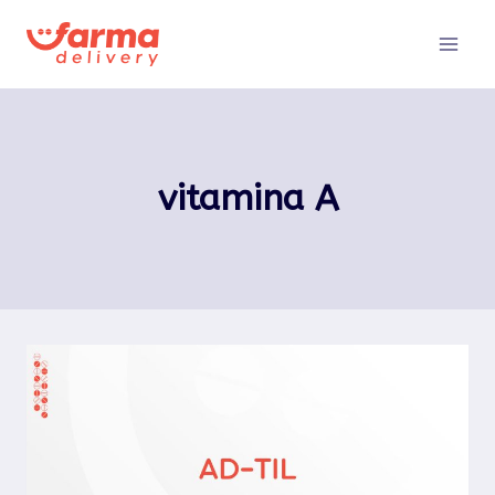
Pular
para
o
Conteúdo
vitamina A