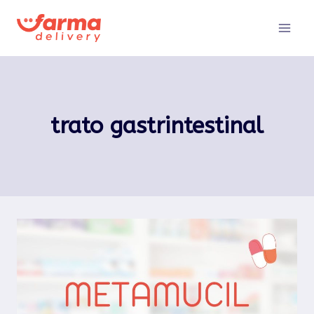
Pular
para
o
Conteúdo
trato gastrintestinal