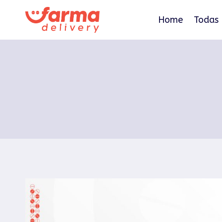
Pular
para
Home
Todas 
o
Conteúdo