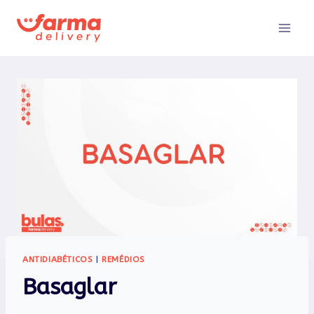
Pular
para
o
Conteúdo
ANTIDIABÉTICOS
|
REMÉDIOS
Basaglar