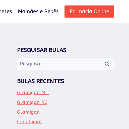
betes
Mamães e Bebês
Farmácia Online
PESQUISAR BULAS
Pesquisar
por:
BULAS RECENTES
Glamigan MT
Glamigan RC
Glamigan
Canabidiol