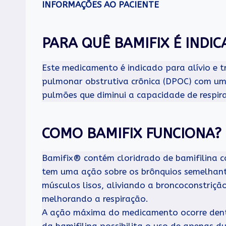
INFORMAÇÕES AO PACIENTE
PARA QUÊ BAMIFIX É INDI
Este medicamento é indicado para alívio e 
pulmonar obstrutiva crônica (DPOC) com um
pulmões que diminui a capacidade de respir
COMO BAMIFIX FUNCIONA?
Bamifix® contém cloridrado de bamifilina co
tem uma ação sobre os brônquios semelhante
músculos lisos, aliviando a broncoconstriçã
melhorando a respiração.
A ação máxima do medicamento ocorre dent
da bamifilina possibilita o uso de apenas du