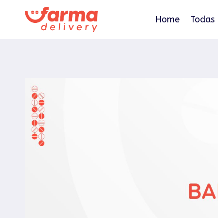
Pular
para
Home
Todas 
o
Conteúdo