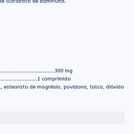
 cloridrato de bamifilina.
……………………………………………300 mg
………………………….1 comprimido
ol, estearato de magnésio, povidona, talco, dióxido