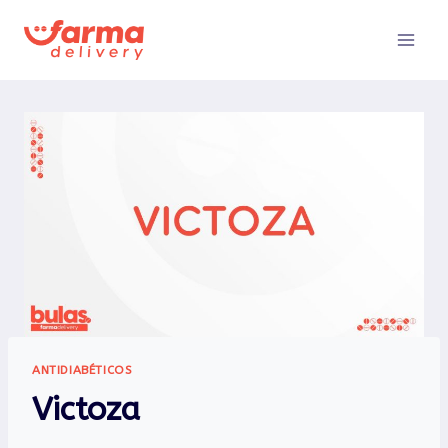
Pular
para
o
Conteúdo
ANTIDIABÉTICOS
Victoza