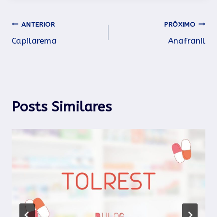
Navegação
ANTERIOR
PRÓXIMO
Capilarema
Anafranil
de
Post
Posts Similares