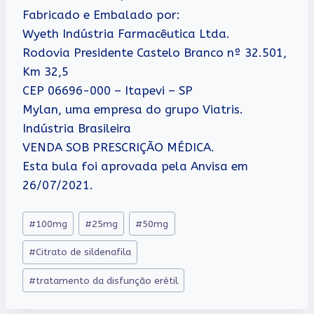
Fabricado e Embalado por:
Wyeth Indústria Farmacêutica Ltda.
Rodovia Presidente Castelo Branco nº 32.501,
Km 32,5
CEP 06696-000 – Itapevi – SP
Mylan, uma empresa do grupo Viatris.
Indústria Brasileira
VENDA SOB PRESCRIÇÃO MÉDICA.
Esta bula foi aprovada pela Anvisa em
26/07/2021.
Tags
#
100mg
#
25mg
#
50mg
do
#
Citrato de sildenafila
Post:
#
tratamento da disfunção erétil