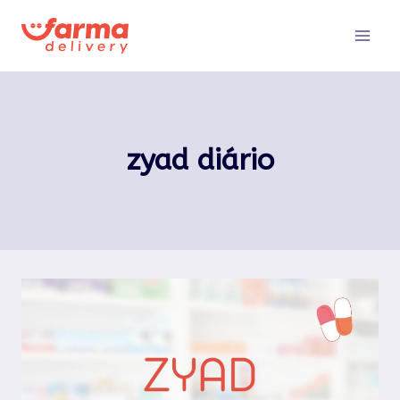
Pular
para
o
Conteúdo
zyad diário