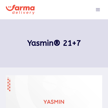
Pular
para
o
Conteúdo
Yasmin® 21+7