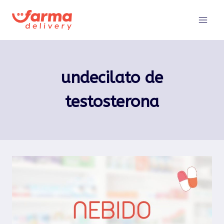
Pular
para
o
Conteúdo
undecilato de
testosterona