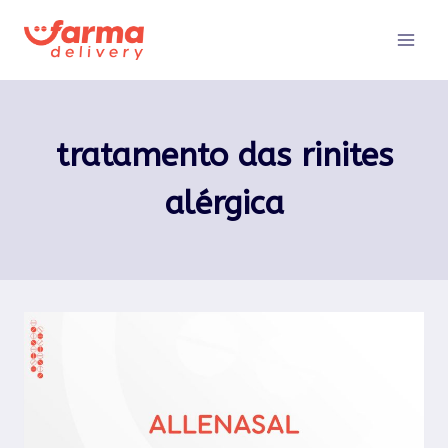
Pular
para
o
Conteúdo
tratamento das rinites
alérgica