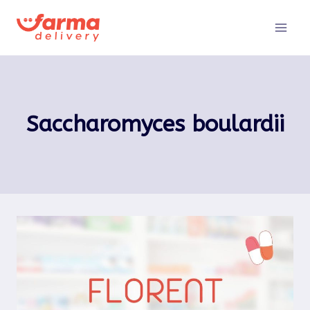
Pular
para
o
Conteúdo
Saccharomyces boulardii