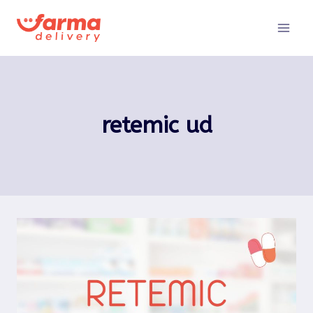
Pular
para
o
Conteúdo
retemic ud