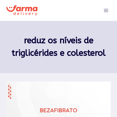
Pular
para
o
Conteúdo
reduz os níveis de
triglicérides e colesterol