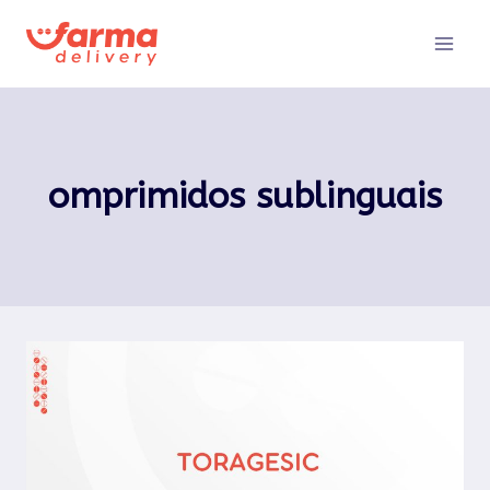
Pular
para
o
Conteúdo
omprimidos sublinguais