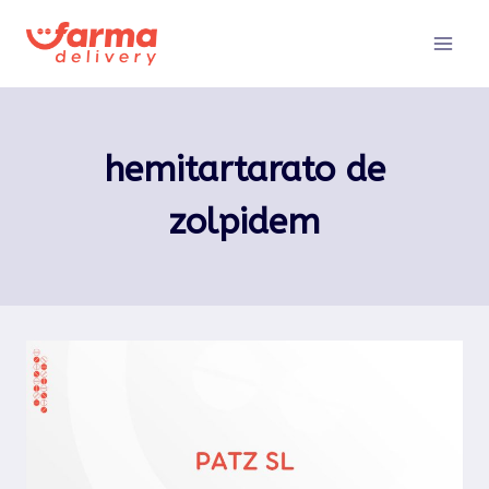
Pular
para
o
Conteúdo
hemitartarato de
zolpidem