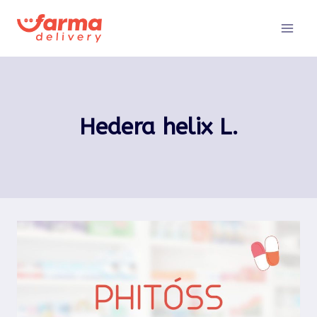
Pular
para
o
Conteúdo
Hedera helix L.