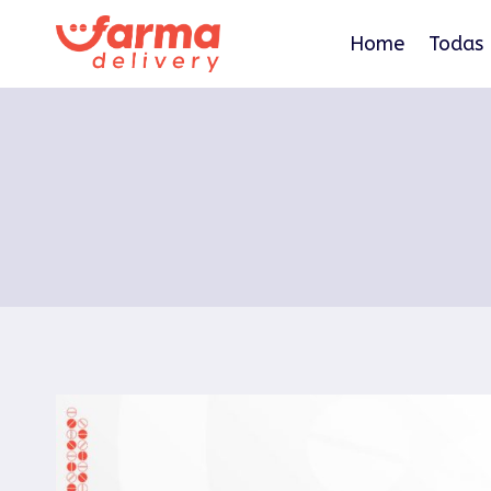
Pular
para
Home
Todas 
o
Conteúdo