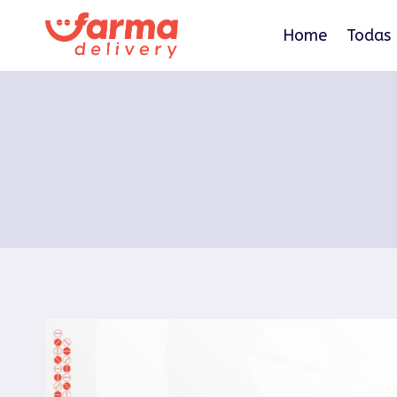
Pular
para
Home
Todas 
o
Conteúdo