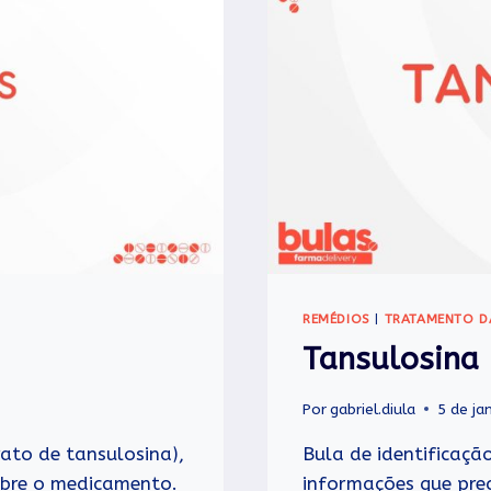
REMÉDIOS
|
TRATAMENTO D
Tansulosina
Por
gabriel.diula
5 de ja
rato de tansulosina),
Bula de identificaçã
obre o medicamento.
informações que pre