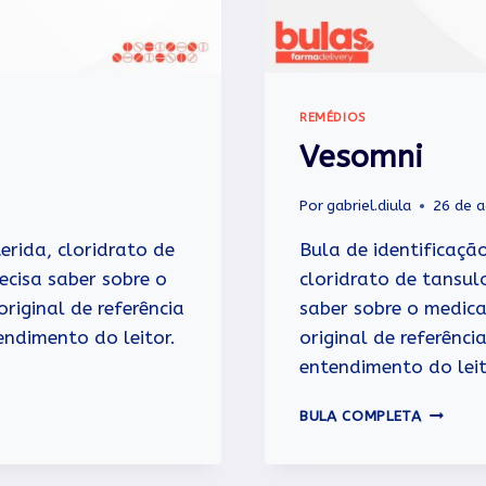
REMÉDIOS
Vesomni
Por
gabriel.diula
26 de 
rida, cloridrato de
Bula de identificaçã
ecisa saber sobre o
cloridrato de tansul
riginal de referência
saber sobre o medic
ndimento do leitor.
original de referênc
entendimento do leit
VESOMN
BULA COMPLETA