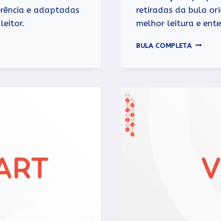
erência e adaptadas
retiradas da bula or
eitor.
melhor leitura e ent
TANSUL
BULA COMPLETA