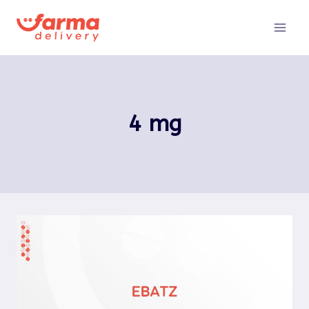
Pular
para
o
Conteúdo
4 mg