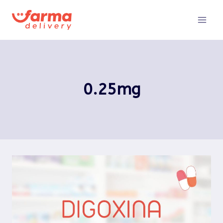
Pular
para
o
Conteúdo
0.25mg