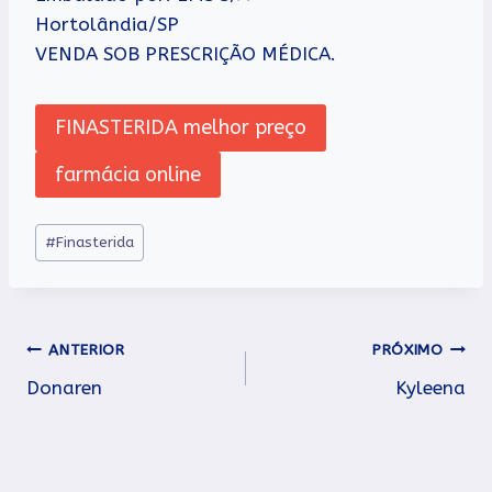
Hortolândia/SP
VENDA SOB PRESCRIÇÃO MÉDICA.
FINASTERIDA melhor preço
farmácia online
Tags
#
Finasterida
do
Post:
Navegação
ANTERIOR
PRÓXIMO
Donaren
Kyleena
de
Post