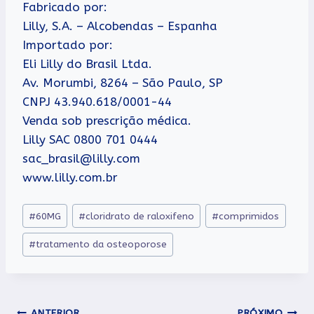
Fabricado por:
Lilly, S.A. – Alcobendas – Espanha
Importado por:
Eli Lilly do Brasil Ltda.
Av. Morumbi, 8264 – São Paulo, SP
CNPJ 43.940.618/0001-44
Venda sob prescrição médica.
Lilly SAC 0800 701 0444
sac_brasil@lilly.com
www.lilly.com.br
Tags
#
60MG
#
cloridrato de raloxifeno
#
comprimidos
do
#
tratamento da osteoporose
Post:
ANTERIOR
PRÓXIMO