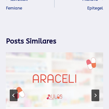
Navegação
Femiane
Epitegel
de
Post
Posts Similares