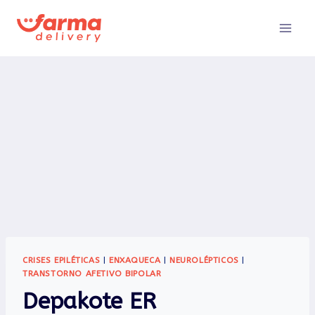
Pular
para
o
Conteúdo
CRISES EPILÉTICAS
|
ENXAQUECA
|
NEUROLÉPTICOS
|
TRANSTORNO AFETIVO BIPOLAR
Depakote ER